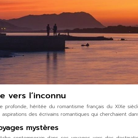
e vers l’inconnu
ue profonde, héritée du romantisme français du XIXe sièc
aspirations des écrivains romantiques qui cherchaient dans 
voyages mystères