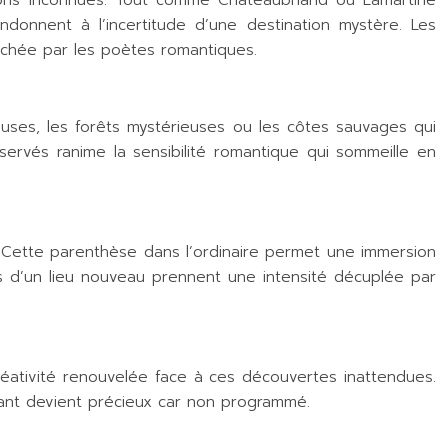
tions inconnues. Tout comme Chateaubriand ou Lamartine
andonnent à l’incertitude d’une destination mystère. Les
rchée par les poètes romantiques.
ses, les forêts mystérieuses ou les côtes sauvages qui
servés ranime la sensibilité romantique qui sommeille en
t. Cette parenthèse dans l’ordinaire permet une immersion
res d’un lieu nouveau prennent une intensité décuplée par
éativité renouvelée face à ces découvertes inattendues.
nstant devient précieux car non programmé.