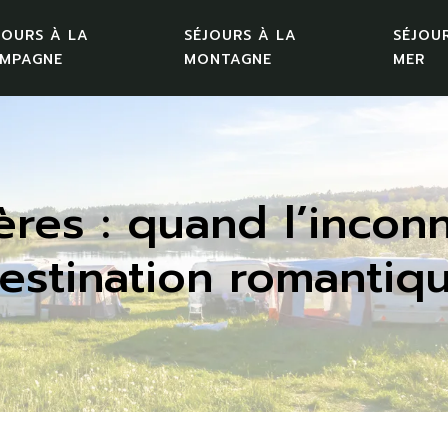
JOURS À LA
SÉJOURS À LA
SÉJOU
MPAGNE
MONTAGNE
MER
res : quand l’incon
estination romantiq