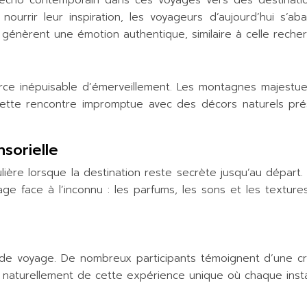
 un écho contemporain dans ces voyages vers des destina
ourrir leur inspiration, les voyageurs d’aujourd’hui s’ab
génèrent une émotion authentique, similaire à celle reche
ce inépuisable d’émerveillement. Les montagnes majestueu
 Cette rencontre impromptue avec des décors naturels pré
sorielle
lière lorsque la destination reste secrète jusqu’au dépar
ntage face à l’inconnu : les parfums, les sons et les textu
t de voyage. De nombreux participants témoignent d’une cr
jaillit naturellement de cette expérience unique où chaque i