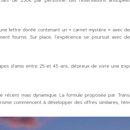
tarif de 250€ par personne. Les réservations anticipée
 une lettre dorée contenant un « carnet mystère » avec de
ent fournis. Sur place, l’expérience se poursuit avec de
pes d’amis entre 25 et 45 ans, désireux de vivre une expér
que récent mais dynamique. La formule proposée par Tr
ourisme commencent à développer des offres similaires, témo