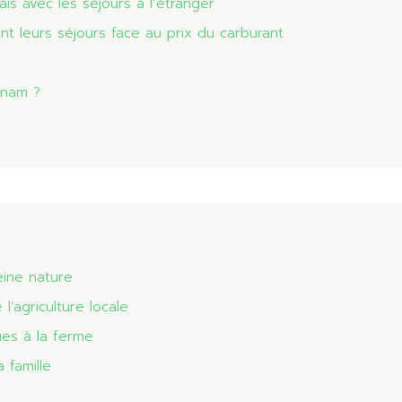
is avec les séjours à l’étranger
t leurs séjours face au prix du carburant
tnam ?
eine nature
l’agriculture locale
ues à la ferme
 famille